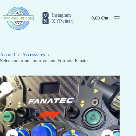
Passer
au
contenu
Instagram
0,00
€
Panier
X (Twitter)
d’achat
Accueil
Accessoires
Sélecteurs ronds pour volants Formula Fanatec