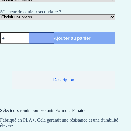
Sélecteur de couleur secondaire 3
quantité
Ajouter au panier
de
Sélecteurs
ronds
pour
volants
Formula
Fanatec
Description
Sélecteurs ronds pour volants Formula Fanatec
Fabriqué en PLA+. Cela garantit une résistance et une durabilité
élevées.