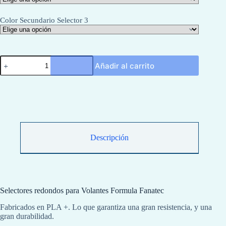
Color Secundario Selector 3
Selectores
Añadir al carrito
redondos
para
Volantes
Formula
Fanatec
cantidad
Descripción
Selectores redondos para Volantes Formula Fanatec
Fabricados en PLA +. Lo que garantiza una gran resistencia, y una
gran durabilidad.