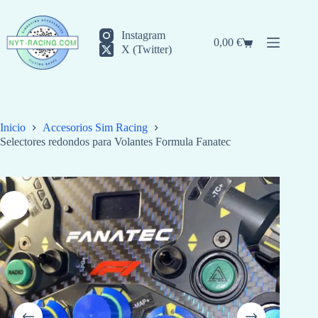
Saltar
al
contenido
Instagram
0,00
€
Carro
X (Twitter)
de
compra
Inicio
Accesorios Sim Racing
Selectores redondos para Volantes Formula Fanatec