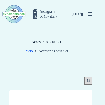
Saltar
al
contenido
Instagram
0,00
€
Carro
X (Twitter)
de
compra
Accesorios para slot
Inicio
Accesorios para slot