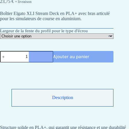
23,75
€
+ livraison
Boîtier Elgato XLI Stream Deck en PLA+ avec bras articulé
pour les simulateurs de course en aluminium.
Largeur de la fente du profil pour le type d'écrou
quantité
Ajouter au panier
de
Support
réglable
elgato
XL
stream
pour
simulateurs
de
Description
course
Structure solide en PLA+, qui garantit une résistance et une durabilité