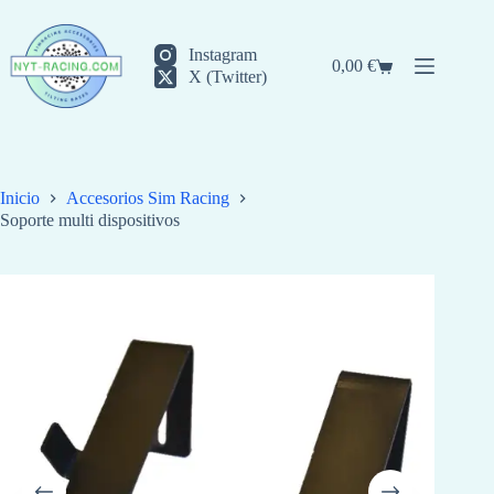
Saltar
al
contenido
Instagram
0,00
€
Carro
X (Twitter)
de
compra
Inicio
Accesorios Sim Racing
Soporte multi dispositivos