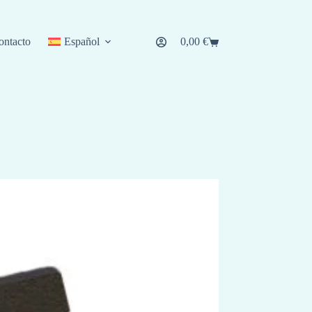
ontacto
Español
0,00
€
Carro
de
compra