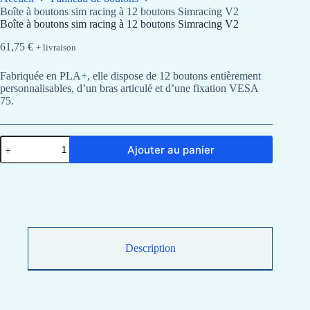
Boîte à boutons sim racing à 12 boutons Simracing V2
Boîte à boutons sim racing à 12 boutons Simracing V2
61,75
€
+ livraison
Fabriquée en PLA+, elle dispose de 12 boutons entièrement
personnalisables, d’un bras articulé et d’une fixation VESA
75.
quantité
Ajouter au panier
de
Boîte
à
boutons
sim
racing
à
12
boutons
Description
Simracing
V2