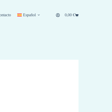
ontacto
Español
0,00
€
Carro
de
compra