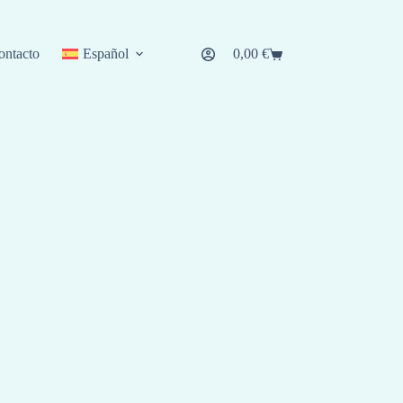
ontacto
Español
0,00
€
Carro
de
compra