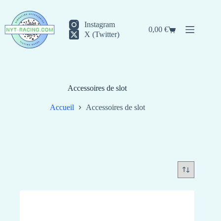
Passer
au
contenu
Instagram
0,00
€
Panier
X (Twitter)
d’achat
Accessoires de slot
Accueil
Accessoires de slot