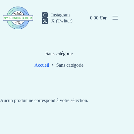
Passer
au
contenu
Instagram
0,00
€
Panier
X (Twitter)
d’achat
Sans catégorie
Accueil
Sans catégorie
Aucun produit ne correspond à votre sélection.